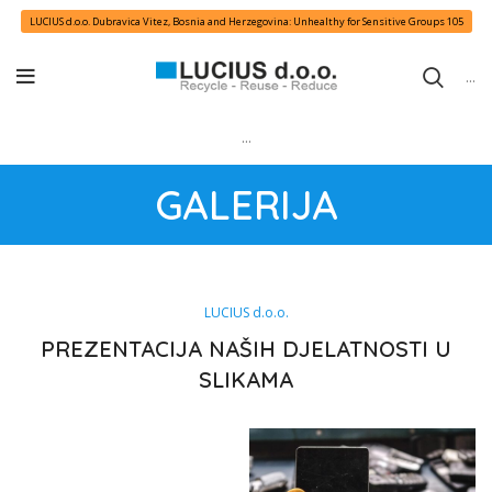
LUCIUS d.o.o. Dubravica Vitez, Bosnia and Herzegovina: Unhealthy for Sensitive Groups
105
...
...
GALERIJA
LUCIUS d.o.o.
PREZENTACIJA NAŠIH DJELATNOSTI U
SLIKAMA