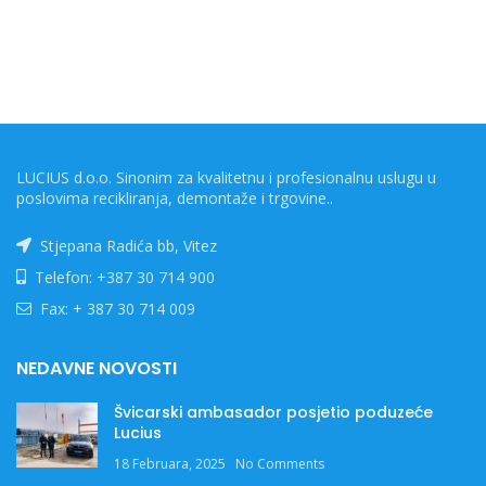
LUCIUS d.o.o. Sinonim za kvalitetnu i profesionalnu uslugu u
poslovima recikliranja, demontaže i trgovine..
Stjepana Radića bb, Vitez
Telefon: +387 30 714 900
Fax: + 387 30 714 009
NEDAVNE NOVOSTI
Švicarski ambasador posjetio poduzeće
Lucius
18 Februara, 2025
No Comments