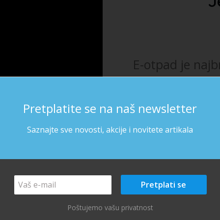
J
samo 13% e-otpada.
E-otpad je naj
o
Pretplatite se na naš newsletter
Saznajte sve novosti, akcije i novitete artikala
Poštujemo vašu privatnost