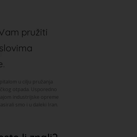
.
Vam pružiti
oslovima
e.
italom u cilju pružanja
oničkog otpada. Usporedno
odajom industrijske opreme
sirali smo i u daleki Iran.