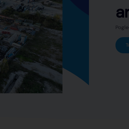
artikala
Pogledajte široku ponudu artikala na naš
Trgovina