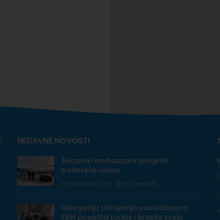
NEDAVNE NOVOSTI
u
Švicarski ambasador posjetio
poduzeće Lucius
18 Februara, 2025
No Comments
Delegacija Udruženja poslodavaca
FBiH posjetila Lucius i izrazila svoju