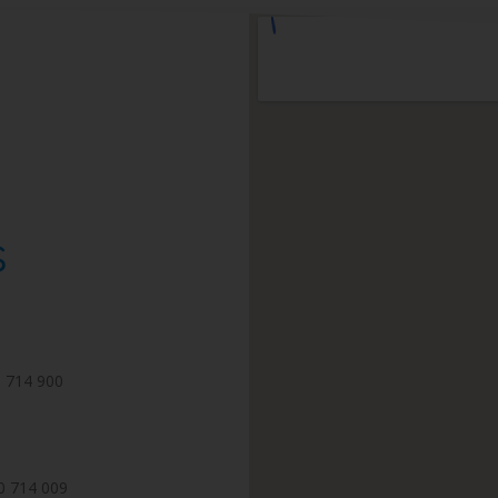
s
 714 900
0 714 009