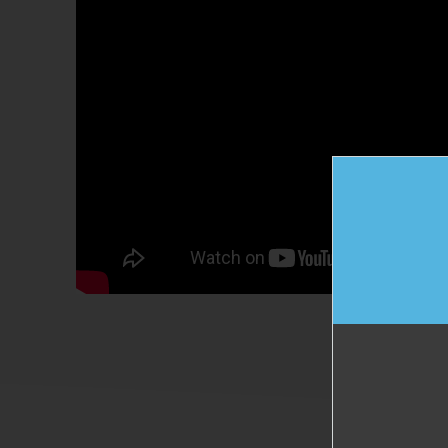
01.
244
Trenutno se u svijetu reciklira 
5