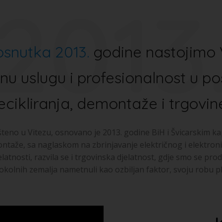
2013
osnutka 2013.
godine nastojimo 
tnu uslugu i profesionalnost u p
ecikliranja, demontaže i trgovin
teno u Vitezu, osnovano je 2013. godine BiH i Švicarskim kap
montaže, sa naglaskom na zbrinjavanje električnog i elektr
elatnosti, razvila se i trgovinska djelatnost, gdje smo se pr
i okolnih zemalja nametnuli kao ozbiljan faktor, svoju robu pla