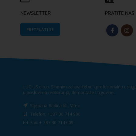
NEWSLETTER
PRATITE NAS
PRETPLATI SE
LUCIUS d.o.o. Sinonim za kvalitetnu i profesionalnu uslug
u poslovima recikliranja, demontaže i trgovine..
Stjepana Radića bb, Vitez
Telefon: +387 30 714 900
Fax: + 387 30 714 009