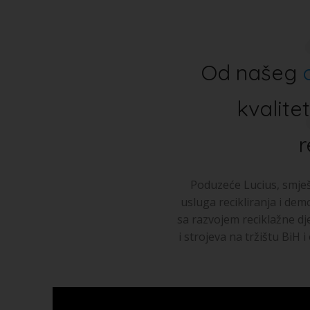
Od našeg
kvalite
r
Poduzeće Lucius, smješ
usluga recikliranja i de
sa razvojem reciklažne dj
i strojeva na tržištu BiH 