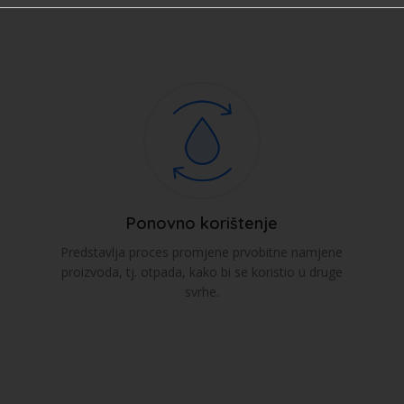
Ponovno korištenje
Predstavlja proces promjene prvobitne namjene
proizvoda, tj. otpada, kako bi se koristio u druge
svrhe.