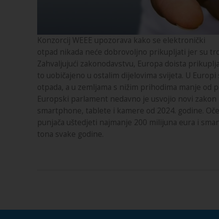
Konzorcij WEEE upozorava kako se elektronički
otpad nikada neće dobrovoljno prikupljati jer su troš
Zahvaljujući zakonodavstvu, Europa doista prikuplj
to uobičajeno u ostalim dijelovima svijeta. U Europ
otpada, a u zemljama s nižim prihodima manje od p
Europski parlament nedavno je usvojio novi zakon k
smartphone, tablete i kamere od 2024. godine. Oč
punjača uštedjeti najmanje 200 milijuna eura i smanj
tona svake godine.