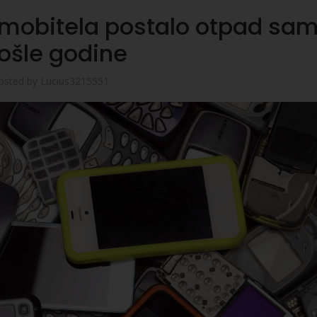
i mobitela postalo otpad sa
ošle godine
osted by
Lucius3215551