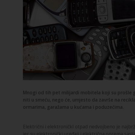
Mnogi od tih pet milijardi mobitela koji su prošle g
niti u smeću, nego će, umjesto da završe na recikla
ormarima, garažama u kućama i poduzećima.
Električni i elektroničkI otpad nedvojbeno je najbrž
jer su elektronički uređaji i električna oprema sast