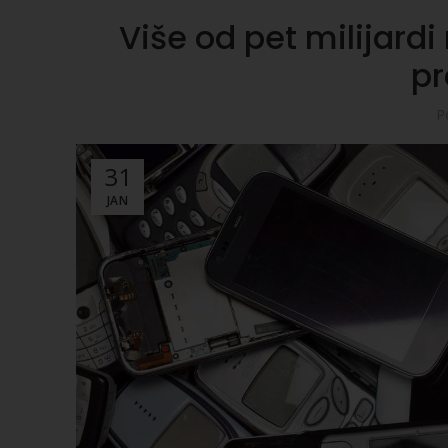
Više od pet milijard
pr
P
31
JAN