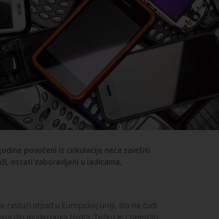
odine povučeni iz cirkulacije neće završiti
ži, ostati zaboravljeni u ladicama,
e rastući otpad u Europskoj uniji, što ne čudi
avni dio modernoga života. Teško je i zamisliti